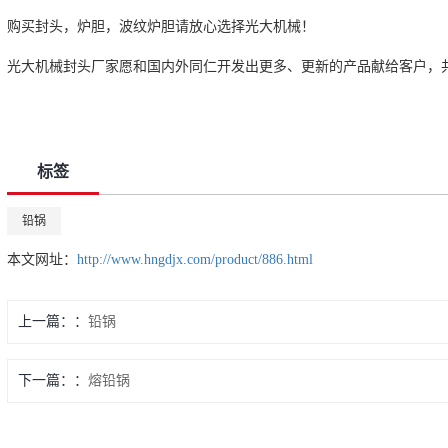
购买封头，炉胆，波纹炉胆请放心选择光大机械！
光大机械封头厂家愿和国内外同仁开发出更多、更新的产品献给客户，
标签
铅锅
本文网址：
http://www.hngdjx.com/product/886.html
上一篇：
铅锅
下一篇：
熔铅锅