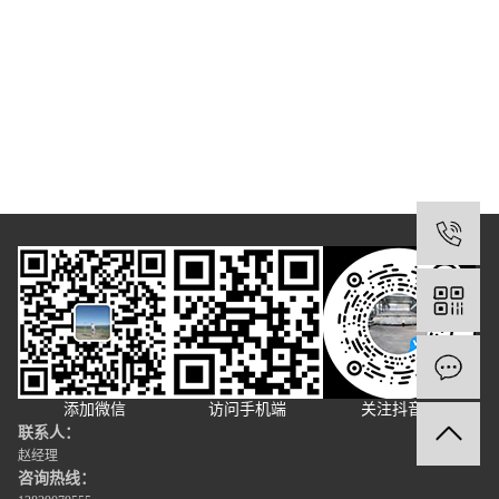
1
添加微信
访问手机端
关注抖音号
联系人：
赵经理
咨询热线：