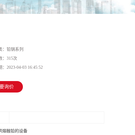
类：
铅锅系列
数：
315次
期：
2023-04-03 16:45:52
要询价
供熔融铅的设备