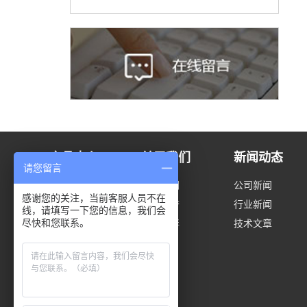
产品中心
关于我们
新闻动态
请您留言
封头系列
关于我们
公司新闻
感谢您的关注，当前客服人员不在
风电门框
资质荣誉
行业新闻
线，请填写一下您的信息，我们会
尽快和您联系。
波纹炉胆
合作伙伴
技术文章
炉胆平管板
铅锅系列
球罐
油罐化工