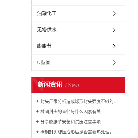
油罐化工
无塔供水
膨胀节
U型圈
N
新闻资讯
News
封头厂家分析造成球形封头强度不够的原因
椭圆封头的直径与什么因素有关
分享膨胀节安装和试压注意事项
碳钢封头旋压成形后是否需要热处理，如何规定的？