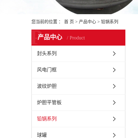
您当前的位置 ：
首 页
>
产品中心
>
铅锅系列
P
产品中心
Product
封头系列
风电门框
波纹炉胆
炉胆平管板
铅锅系列
球罐