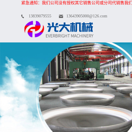
紧急通知：我们公司没有授权其它销售公司或分司代销售我
13839079555
13643905000@126.com