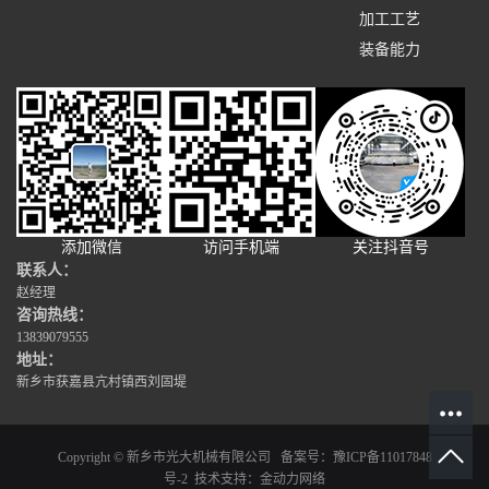
加工工艺
装备能力
添加微信
访问手机端
关注抖音号
联系人：
赵经理
咨询热线：
13839079555
地址：
新乡市获嘉县亢村镇西刘固堤
Copyright © 新乡市光大机械有限公司 备案号：
豫ICP备11017848
号-2
技术支持：
金动力网络