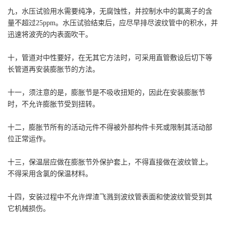
九，水压试验用水需要纯净，无腐蚀性，并控制水中的氯离子的含
量不超过25ppm。水压试验结束后，应尽早排尽波纹管中的积水，并
迅速将波壳的内表面吹干。
十，管道对中性要好，在无其它方法时，可采用直管敷设后切下等
长管道再安装膨胀节的方法。
十一，须注意的是，膨胀节是不吸收扭矩的，因此在安装膨胀节
时，不允许膨胀节受到扭转。
十二，膨胀节所有的活动元件不得被外部构件卡死或限制其活动部
位正常运作。
十三，保温层应做在膨胀节外保护套上，不得直接做在波纹管上。
不得采用含氯的保温材料。
十四，安装过程中不允许焊渣飞溅到波纹管表面和使波纹管受到其
它机械损伤。