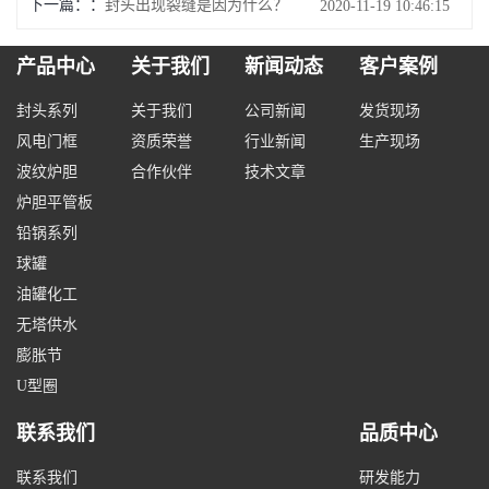
下一篇：
封头出现裂缝是因为什么？
2020-11-19 10:46:15
产品中心
关于我们
新闻动态
客户案例
封头系列
关于我们
公司新闻
发货现场
风电门框
资质荣誉
行业新闻
生产现场
波纹炉胆
合作伙伴
技术文章
炉胆平管板
铅锅系列
球罐
油罐化工
无塔供水
膨胀节
U型圈
联系我们
品质中心
联系我们
研发能力