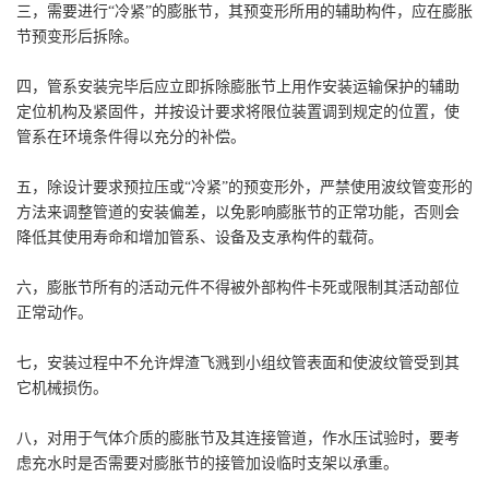
三，需要进行“冷紧”的膨胀节，其预变形所用的辅助构件，应在膨胀
节预变形后拆除。
四，管系安装完毕后应立即拆除膨胀节上用作安装运输保护的辅助
定位机构及紧固件，并按设计要求将限位装置调到规定的位置，使
管系在环境条件得以充分的补偿。
五，除设计要求预拉压或“冷紧”的预变形外，严禁使用波纹管变形的
方法来调整管道的安装偏差，以免影响膨胀节的正常功能，否则会
降低其使用寿命和增加管系、设备及支承构件的载荷。
六，膨胀节所有的活动元件不得被外部构件卡死或限制其活动部位
正常动作。
七，安装过程中不允许焊渣飞溅到小组纹管表面和使波纹管受到其
它机械损伤。
八，对用于气体介质的膨胀节及其连接管道，作水压试验时，要考
虑充水时是否需要对膨胀节的接管加设临时支架以承重。