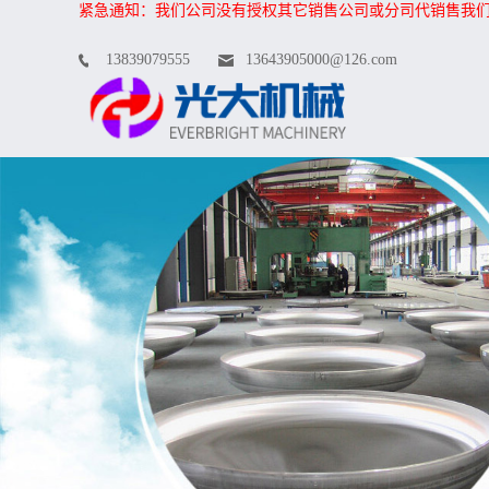
紧急通知：我们公司没有授权其它销售公司或分司代销售我
13839079555
13643905000@126.com