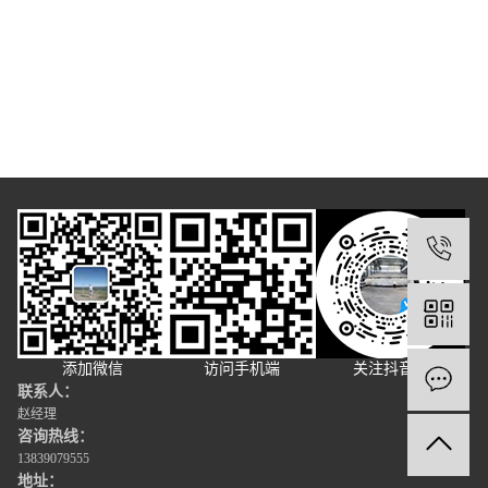
1
添加微信
访问手机端
关注抖音号
联系人：
赵经理
咨询热线：
13839079555
地址：