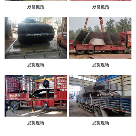
发货现场
发货现场
发货现场
发货现场
发货现场
发货现场