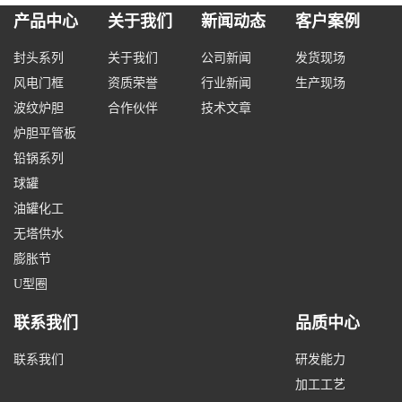
产品中心
关于我们
新闻动态
客户案例
封头系列
关于我们
公司新闻
发货现场
风电门框
资质荣誉
行业新闻
生产现场
波纹炉胆
合作伙伴
技术文章
炉胆平管板
铅锅系列
球罐
油罐化工
无塔供水
膨胀节
U型圈
联系我们
品质中心
联系我们
研发能力
加工工艺