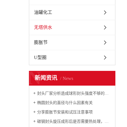
油罐化工
无塔供水
膨胀节
U型圈
N
新闻资讯
News
封头厂家分析造成球形封头强度不够的原因
椭圆封头的直径与什么因素有关
分享膨胀节安装和试压注意事项
碳钢封头旋压成形后是否需要热处理，如何规定的？