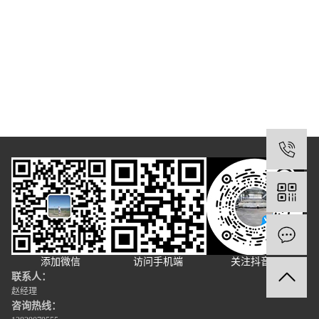
1
添加微信
访问手机端
关注抖音号
联系人：
赵经理
咨询热线：