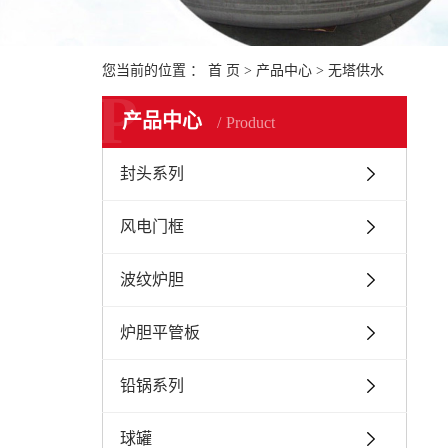
您当前的位置 ：
首 页
>
产品中心
>
无塔供水
P
产品中心
Product
封头系列
风电门框
波纹炉胆
炉胆平管板
铅锅系列
球罐