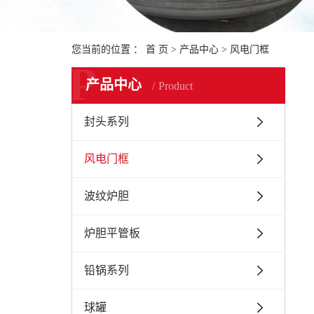
您当前的位置 ：
首 页
>
产品中心
>
风电门框
P
产品中心
Product
封头系列
风电门框
波纹炉胆
炉胆平管板
铅锅系列
球罐