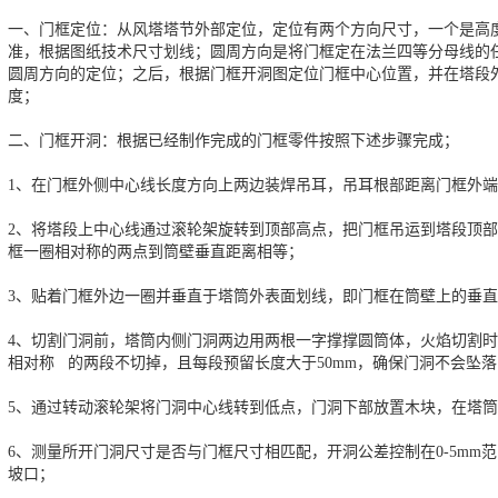
一、门框定位：从风塔塔节外部定位，定位有两个方向尺寸，一个是高
准，根据图纸技术尺寸划线；圆周方向是将门框定在法兰四等分母线的
圆周方向的定位；之后，根据门框开洞图定位门框中心位置，并在塔段
度；
二、门框开洞：根据已经制作完成的门框零件按照下述步骤完成；
1、在门框外侧中心线长度方向上两边装焊吊耳，吊耳根部距离门框外
2、将塔段上中心线通过滚轮架旋转到顶部高点，把门框吊运到塔段顶
框一圈相对称的两点到筒壁垂直距离相等；
3、贴着门框外边一圈并垂直于塔筒外表面划线，即门框在筒壁上的垂
4、切割门洞前，塔筒内侧门洞两边用两根一字撑撑圆筒体，火焰切割
相对称 的两段不切掉，且每段预留长度大于50mm，确保门洞不会坠落
5、通过转动滚轮架将门洞中心线转到低点，门洞下部放置木块，在塔
6、测量所开门洞尺寸是否与门框尺寸相匹配，开洞公差控制在0-5m
坡口；