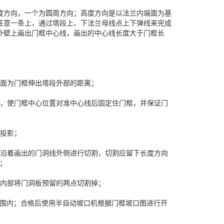
度方向，一个为圆周方向；高度方向是以法兰内端面为基
任意一条上，通过塔段上、下法兰母线点上下弹线来完成
外壁上画出门框中心线，画出的中心线长度大于门框长
端面为门框伸出塔段外部的距离；
部，使门框中心位置对准中心线后固定住门框，并保证门
直投影；
时沿着画出的门洞线外侧进行切割，切割应留下长度方向
；
筒内部将门洞板预留的两点切割掉；
m范围内；合格后使用半自动坡口机根据门框坡口图进行开