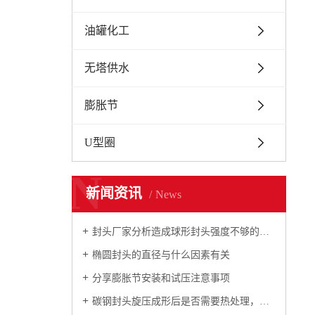
油罐化工
无塔供水
膨胀节
U型圈
N
新闻资讯
News
封头厂家分析造成球形封头强度不够的原因
椭圆封头的直径与什么因素有关
分享膨胀节安装和试压注意事项
碳钢封头旋压成形后是否需要热处理，如何规定的？